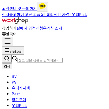
고객센터 및 문의하기
심사숙고하며 고른 고품질! 합리적인 가격! 우리Pick
창업하기
판매자 입점신청
우리샵 소개
한국어
카테고리
검색
BV
PV
슈퍼캐시백
Best
정기구매
우리Pick