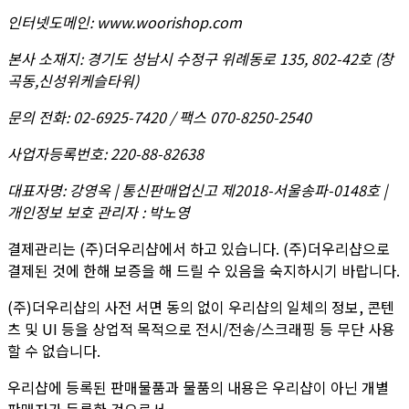
인터넷도메인
:
www.woorishop.com
본사 소재지
:
경기도 성남시 수정구 위례동로 135, 802-42호 (창
곡동,신성위케슬타워)
문의 전화
:
02-6925-7420 / 팩스 070-8250-2540
사업자등록번호
:
220-88-82638
대표자명
:
강영옥 | 통신판매업신고 제2018-서울송파-0148호 |
개인정보 보호 관리자 : 박노영
결제관리는 (주)더우리샵에서 하고 있습니다. (주)더우리샵으로
결제된 것에 한해 보증을 해 드릴 수 있음을 숙지하시기 바랍니다.
(주)더우리샵의 사전 서면 동의 없이 우리샵의 일체의 정보, 콘텐
츠 및 UI 등을 상업적 목적으로 전시/전송/스크래핑 등 무단 사용
할 수 없습니다.
우리샵에 등록된 판매물품과 물품의 내용은 우리샵이 아닌 개별
판매자가 등록한 것으로서,